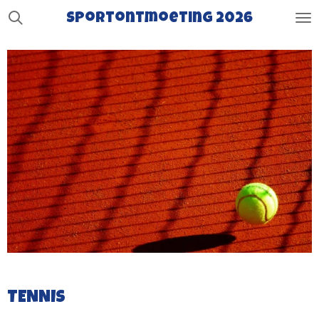
Ga
Sportontmoeting 2026
direct
naar
de
hoofdinhoud
TENNIS